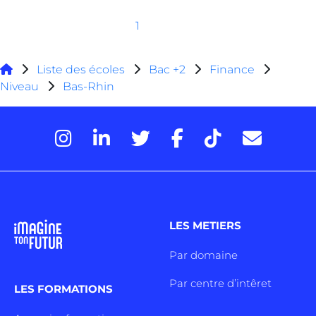
1
Liste des écoles
Bac +2
Finance
Niveau
Bas-Rhin
LES METIERS
Par domaine
Par centre d’intêret
LES FORMATIONS