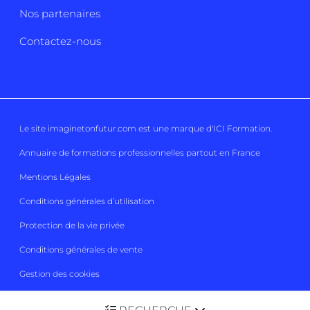
Nos partenaires
Contactez-nous
Le site imaginetonfutur.com est une marque d'
ICI Formation
.
Annuaire de formations professionnelles partout en France
Mentions Légales
Conditions générales d’utilisation
Protection de la vie privée
Conditions générales de vente
Gestion des cookies
Imaginetonfutur 2026
Tous droits réservés