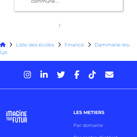
commune ...
1
Liste des écoles
Finance
Dammarie-les-
Lys
LES METIERS
Par domaine