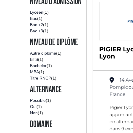
NIVEAU D'ADMISSION
Lycéen
(1)
Bac
(1)
Bac +2
(1)
Bac +3
(1)
NIVEAU DE DIPLÔME
PIGIER Lyo
Autre diplôme
(1)
Lyon
BTS
(1)
Bachelor
(1)
MBA
(1)
Titre RNCP
(1)
14 Av
Pompidou
ALTERNANCE
France
Possible
(1)
Oui
(1)
Pigier Lyo
Non
(1)
apprenant
en alternan
DOMAINE
dans 9 exp