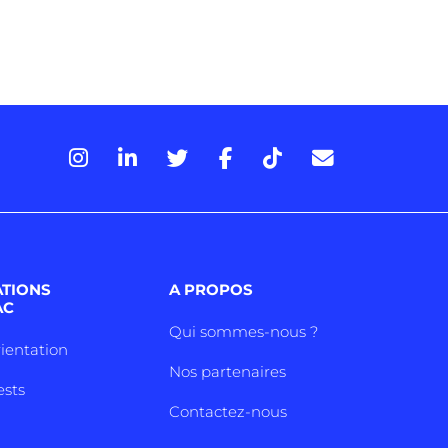
ATIONS
A PROPOS
AC
Qui sommes-nous ?
rientation
Nos partenaires
ests
Contactez-nous