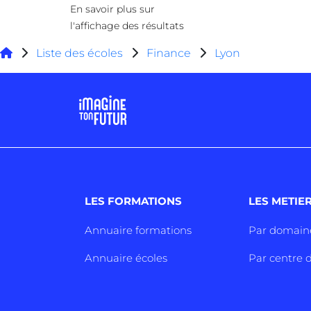
En savoir plus sur
l'affichage des résultats
Liste des écoles
Finance
Lyon
LES FORMATIONS
LES METIE
Annuaire formations
Par domain
Annuaire écoles
Par centre d