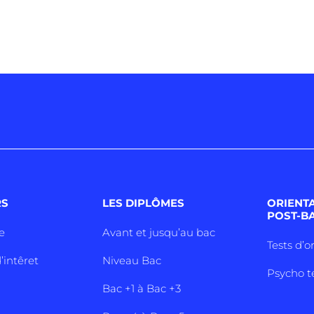
RS
LES DIPLÔMES
ORIENT
POST-B
e
Avant et jusqu’au bac
Tests d’o
’intêret
Niveau Bac
Psycho t
Bac +1 à Bac +3