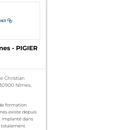
mes - PIGIER
e Christian
 30900 Nîmes,
de formation
es existe depuis
t implanté dans
x totalement