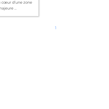
u cœur d’une zone
majeure ...
1