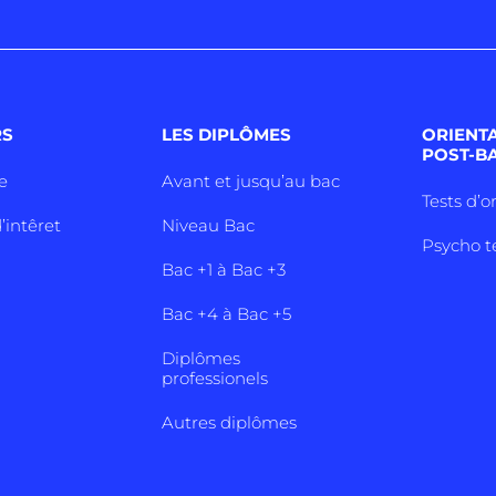
RS
LES DIPLÔMES
ORIENT
POST-B
e
Avant et jusqu’au bac
Tests d’o
’intêret
Niveau Bac
Psycho t
Bac +1 à Bac +3
Bac +4 à Bac +5
Diplômes
professionels
Autres diplômes