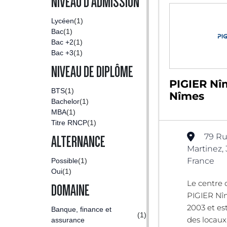
NIVEAU D'ADMISSION
Lycéen
(1)
Bac
(1)
Bac +2
(1)
Bac +3
(1)
NIVEAU DE DIPLÔME
PIGIER Nî
BTS
(1)
Nîmes
Bachelor
(1)
MBA
(1)
Titre RNCP
(1)
79 Ru
ALTERNANCE
Martinez,
France
Possible
(1)
Oui
(1)
Le centre 
DOMAINE
PIGIER Nîm
2003 et es
Banque, finance et
(1)
des locau
assurance