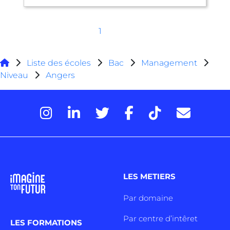
1
Liste des écoles
Bac
Management
Niveau
Angers
LES METIERS
Par domaine
Par centre d’intêret
LES FORMATIONS