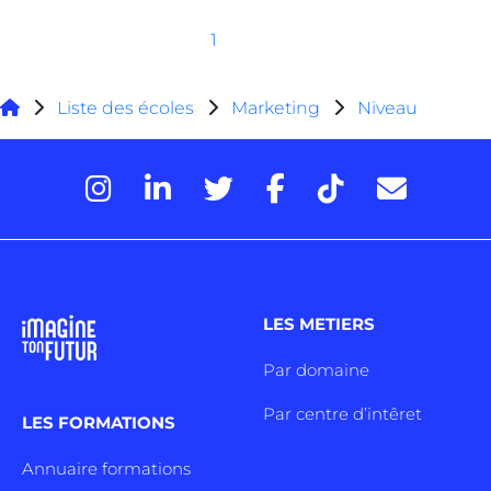
1
Liste des écoles
Marketing
Niveau
LES METIERS
Par domaine
Par centre d’intêret
LES FORMATIONS
Annuaire formations