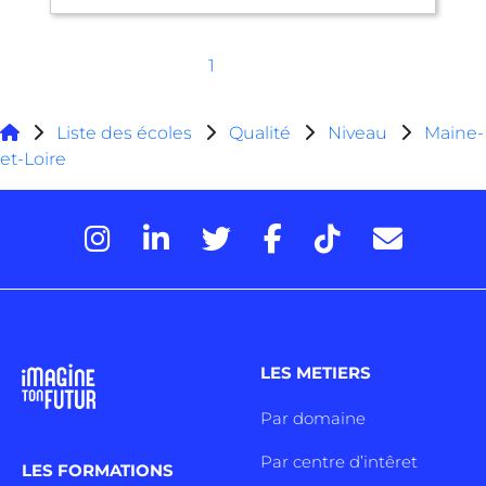
1
Liste des écoles
Qualité
Niveau
Maine-
et-Loire
LES METIERS
Par domaine
Par centre d’intêret
LES FORMATIONS