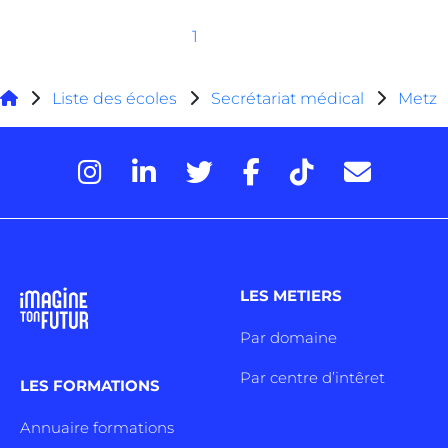
1
Liste des écoles
Secrétariat médical
Metz
LES METIERS
Par domaine
Par centre d’intêret
LES FORMATIONS
Annuaire formations