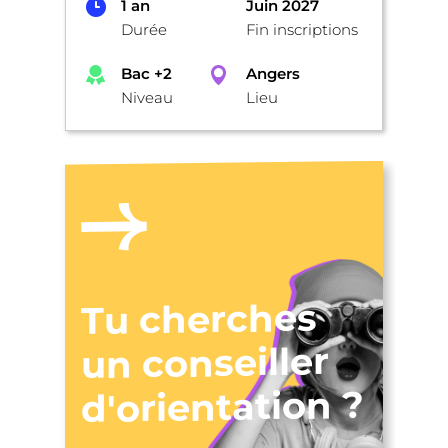
1 an
Juin 2027
Durée
Fin inscriptions
Bac +2
Angers
Niveau
Lieu
Tu cherches
un conseiller
d'orientation ?