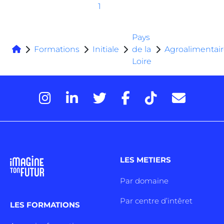
1
Pays
Formations
Initiale
de la
Agroalimentai
Loire
LES METIERS
Par domaine
Par centre d’intêret
LES FORMATIONS