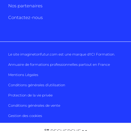
Nos partenaires
Contactez-nous
Le site imaginetonfutur.com est une marque d'
ICI Formation
.
Annuaire de formations professionnelles partout en France
Mentions Légales
Conditions générales d’utilisation
Protection de la vie privée
Conditions générales de vente
Gestion des cookies
Imaginetonfutur 2026
Tous droits réservés