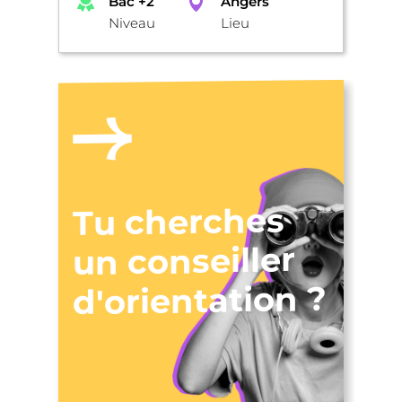
Bac +2
Angers
Niveau
Lieu
Tu cherches
un conseiller
d'orientation ?