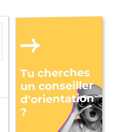
Tu cherches
un conseiller
d'orientation
?