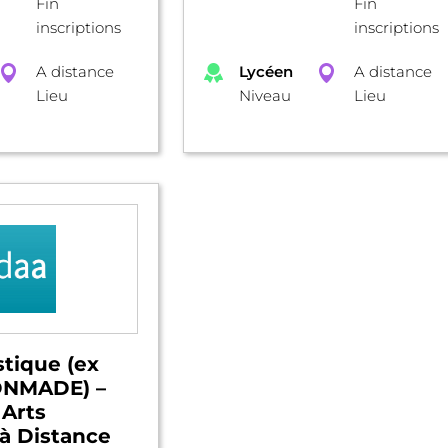
Fin
Fin
inscriptions
inscriptions
A distance
Lycéen
A distance
Lieu
Niveau
Lieu
stique (ex
DNMADE) –
 Arts
à Distance