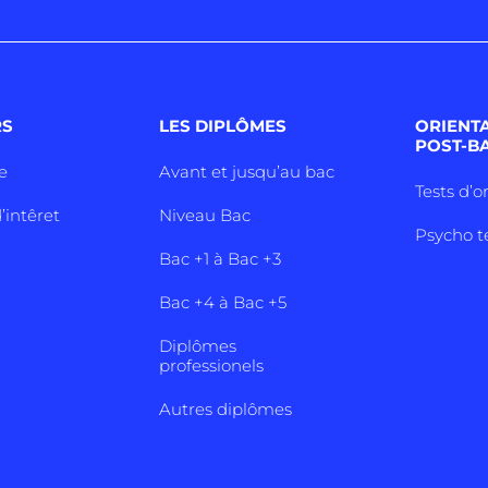
RS
LES DIPLÔMES
ORIENT
POST-B
e
Avant et jusqu’au bac
Tests d’o
’intêret
Niveau Bac
Psycho t
Bac +1 à Bac +3
Bac +4 à Bac +5
Diplômes
professionels
Autres diplômes