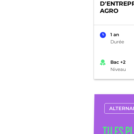
D'ENTREPR
AGRO
1 an
Durée
Bac +2
Niveau
ALTERNA
TU ES P