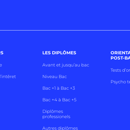
RS
LES DIPLÔMES
ORIENT
POST-B
e
Avant et jusqu’au bac
Tests d’o
’intêret
Niveau Bac
Psycho t
Bac +1 à Bac +3
Bac +4 à Bac +5
Diplômes
professionels
Autres diplômes