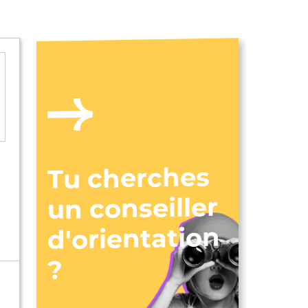
Tu cherches
un conseiller
d'orientation
?