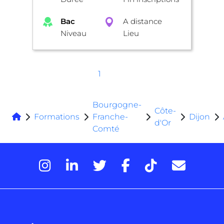
Bac
A distance
Niveau
Lieu
1
Bourgogne-
Côte-
Formations
Franche-
Dijon
d'Or
Comté