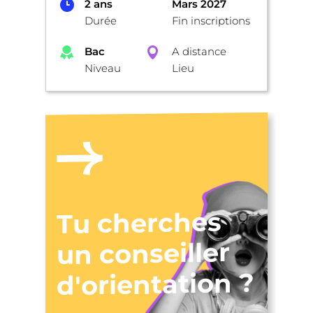
2 ans
Mars 2027
Durée
Fin inscriptions
Bac
A distance
Niveau
Lieu
Tu cherches
un conseiller
d'orientation ?