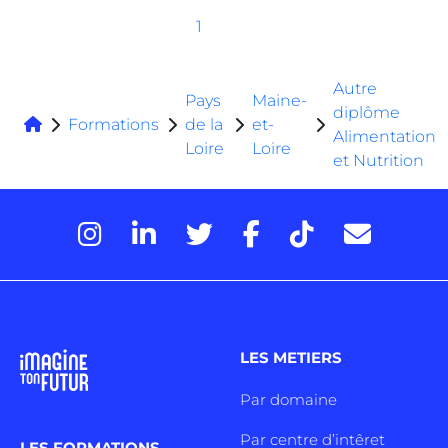
1
Autre
Pays
Maine-
diplôme
Formations
de la
et-
Alimentation
Loire
Loire
et Nutrition
LES METIERS
Par domaine
Par centre d’intêret
LES FORMATIONS