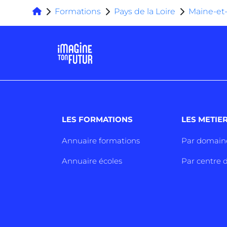
Formations
Pays de la Loire
Maine-et-
LES FORMATIONS
LES METIE
Annuaire formations
Par domain
Annuaire écoles
Par centre d