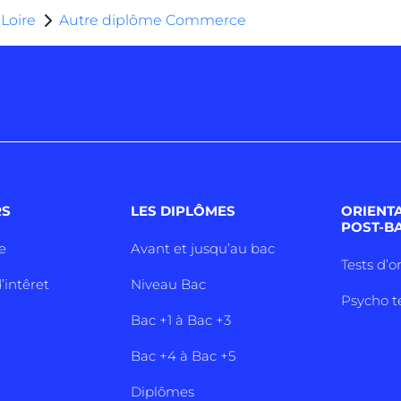
Loire
Autre diplôme Commerce
RS
LES DIPLÔMES
ORIENT
POST-B
e
Avant et jusqu’au bac
Tests d’o
’intêret
Niveau Bac
Psycho t
Bac +1 à Bac +3
Bac +4 à Bac +5
Diplômes