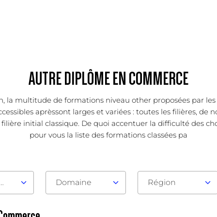
AUTRE DIPLÔME EN COMMERCE
tion, la multitude de formations niveau other proposées par l
cessibles aprèssont larges et variées : toutes les filières, 
lière initial classique. De quoi accentuer la difficulté des c
pour vous la liste des formations classées pa
au d'admission
Domaine
Région
n Commerce