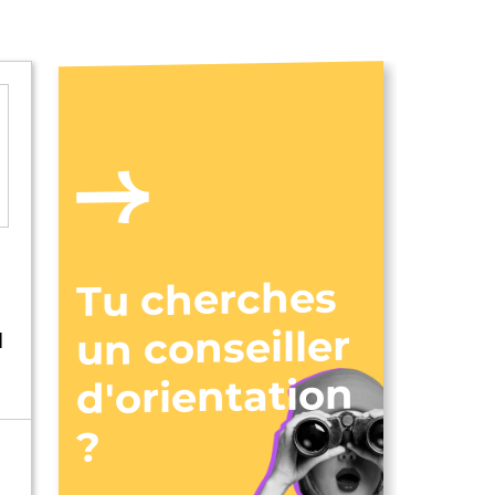
Tu cherches
un conseiller
N
d'orientation
?