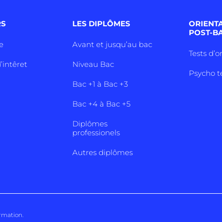
RS
LES DIPLÔMES
ORIENT
POST-B
e
Avant et jusqu’au bac
Tests d’o
’intêret
Niveau Bac
Psycho t
Bac +1 à Bac +3
Bac +4 à Bac +5
Diplômes
professionels
Autres diplômes
ormation
.