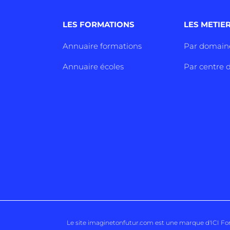
LES FORMATIONS
LES METIE
Annuaire formations
Par domain
Annuaire écoles
Par centre d
Le site imaginetonfutur.com est une marque d'
ICI F