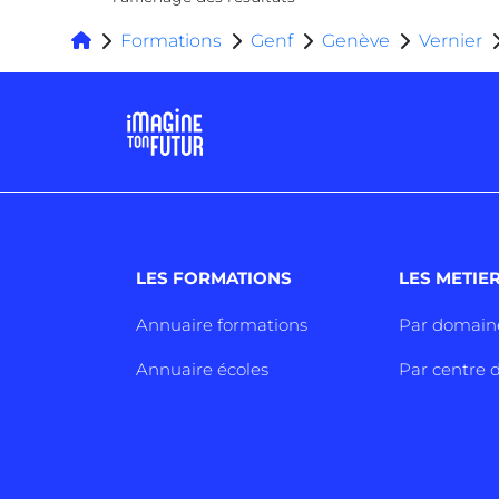
Formations
Genf
Genève
Vernier
LES FORMATIONS
LES METIE
Annuaire formations
Par domain
Annuaire écoles
Par centre d