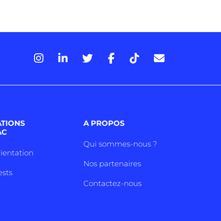
ATIONS
A PROPOS
AC
Qui sommes-nous ?
rientation
Nos partenaires
ests
Contactez-nous