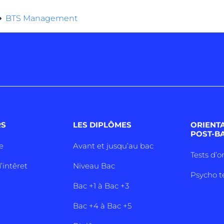
BTS Management
RS
LES DIPLÔMES
ORIENT
POST-B
e
Avant et jusqu’au bac
Tests d’o
’intêret
Niveau Bac
Psycho t
Bac +1 à Bac +3
Bac +4 à Bac +5