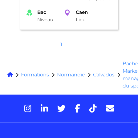
Bac
Caen
Niveau
Lieu
1
Bache
Marke
Formations
Normandie
Calvados
mana
du sp