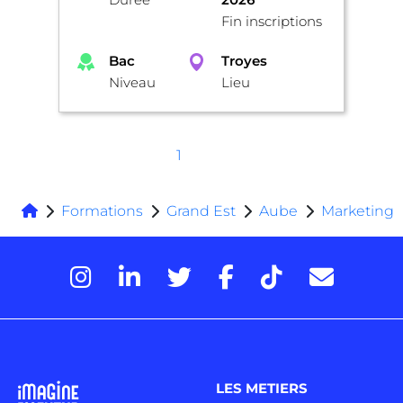
Fin inscriptions
Bac
Troyes
Niveau
Lieu
1
Formations
Grand Est
Aube
Marketing
LES METIERS