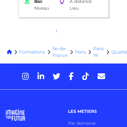
Bac
A distance
Niveau
Lieu
1
Île-de-
Paris
Formations
Paris
Qualit
France
19
LES METIERS
Par domaine