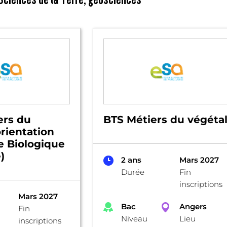
ers du
BTS Métiers du végéta
orientation
e Biologique
)
2 ans
Mars 2027
Durée
Fin
inscriptions
Mars 2027
Bac
Angers
Fin
Niveau
Lieu
inscriptions