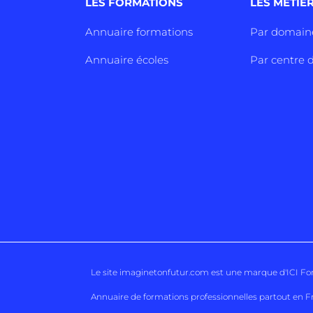
LES FORMATIONS
LES METIE
Annuaire formations
Par domain
Annuaire écoles
Par centre d
Le site imaginetonfutur.com est une marque d'
ICI F
Annuaire de formations professionnelles partout en F