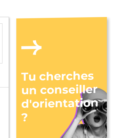
Tu cherches
l
un conseiller
d'orientation
?