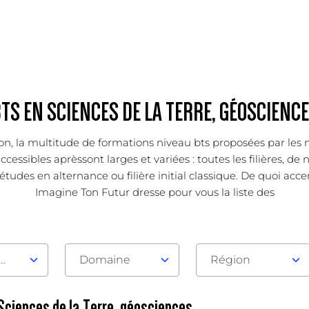
TS EN SCIENCES DE LA TERRE, GÉOSCIENC
ation, la multitude de formations niveau bts proposées par le
cessibles aprèssont larges et variées : toutes les filières, de
tudes en alternance ou filière initial classique. De quoi accent
Imagine Ton Futur dresse pour vous la liste des
au d'admission
Domaine
Région
 Sciences de la Terre, géosciences