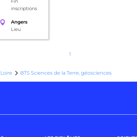
Fin
inscriptions
Angers
Lieu
1
Loire
BTS Sciences de la Terre, géosciences