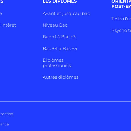
RS
LES DIPLÔMES
ORIENT
POST-B
e
Avant et jusqu’au bac
Tests d’o
’intêret
Niveau Bac
Psycho t
Bac +1 à Bac +3
Bac +4 à Bac +5
Diplômes
professionels
Autres diplômes
ormation
.
rance