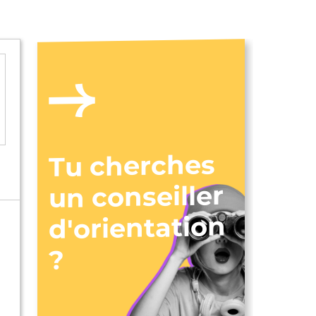
Tu cherches
un conseiller
d'orientation
?