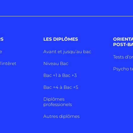
RS
LES DIPLÔMES
ORIENT
POST-B
e
Avant et jusqu’au bac
Tests d’o
’intêret
Niveau Bac
Psycho t
Bac +1 à Bac +3
Bac +4 à Bac +5
Diplômes
professionels
Autres diplômes