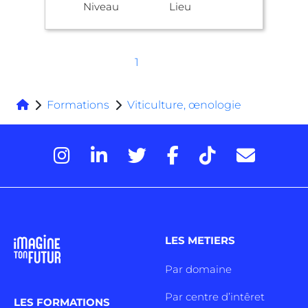
Niveau
Lieu
1
Formations
Viticulture, œnologie
LES METIERS
Par domaine
Par centre d’intêret
LES FORMATIONS