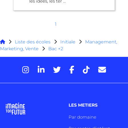
les idées, les ter ...
1
Liste des écoles
Initiale
Management,
Marketing, Vente
Bac +2
LES METIERS
Par domaine