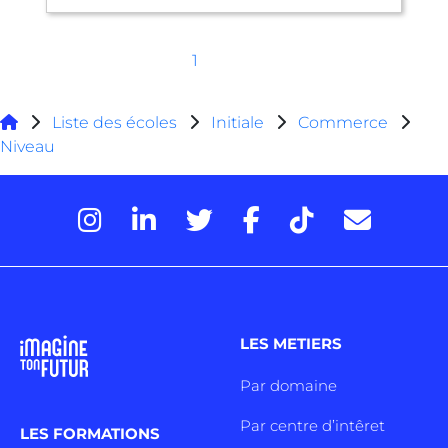
1
Liste des écoles
Initiale
Commerce
Niveau
LES METIERS
Par domaine
Par centre d’intêret
LES FORMATIONS