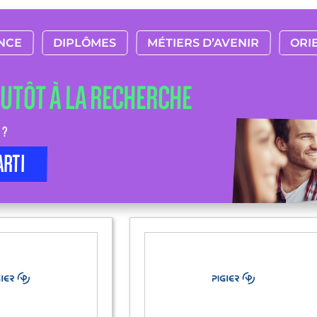
NCE
DIPLÔMES
MÉTIERS D’AVENIR
ORI
LUTÔT À LA RECHERCHE
 ?
ARTI