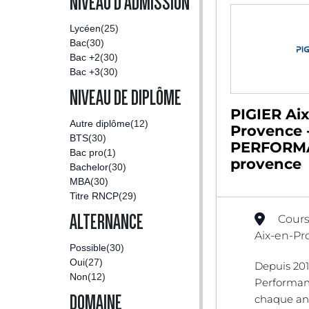
NIVEAU D'ADMISSION
Lycéen
(25)
Bac
(30)
Bac +2
(30)
Bac +3
(30)
NIVEAU DE DIPLÔME
PIGIER Ai
Autre diplôme
(12)
Provence 
BTS
(30)
PERFORMA
Bac pro
(1)
provence
Bachelor
(30)
MBA
(30)
Titre RNCP
(29)
ALTERNANCE
Cours
Aix-en-Pr
Possible
(30)
Oui
(27)
Depuis 2012
Non
(12)
Performan
DOMAINE
chaque an