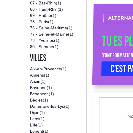
67 - Bas-Rhin
(1)
68 - Haut-Rhin
(1)
69 - Rhône
(1)
ALTERNA
75 - Paris
(1)
76 - Seine-Maritime
(1)
77 - Seine-et-Marne
(1)
TU ES P
78 - Yvelines
(1)
80 - Somme
(1)
D’UNE FORMATION
VILLES
C’EST P
Aix-en-Provence
(1)
Amiens
(1)
Anzin
(1)
Bayonne
(1)
Besançon
(1)
Bègles
(1)
Dammarie-les-Lys
(1)
Dijon
(1)
Lens
(1)
Lille
(1)
Lorient
(1)