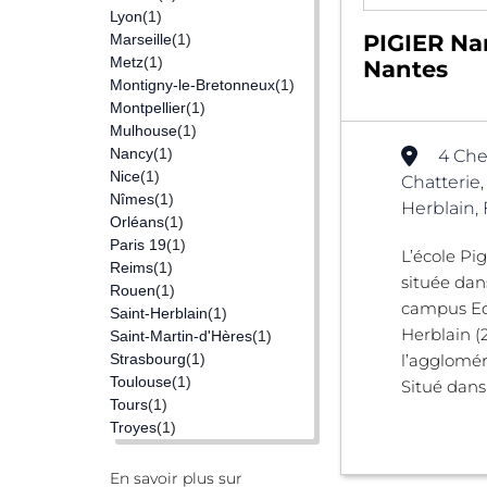
Lyon
(1)
PIGIER Na
Marseille
(1)
Metz
(1)
Nantes
Montigny-le-Bretonneux
(1)
Montpellier
(1)
Mulhouse
(1)
Nancy
(1)
4 Che
Nice
(1)
Chatterie
Nîmes
(1)
Herblain,
Orléans
(1)
Paris 19
(1)
L’école Pi
Reims
(1)
située dan
Rouen
(1)
campus Ed
Saint-Herblain
(1)
Herblain (2
Saint-Martin-d'Hères
(1)
Strasbourg
(1)
l’agglomér
Toulouse
(1)
Situé dans 
Tours
(1)
Troyes
(1)
En savoir plus sur