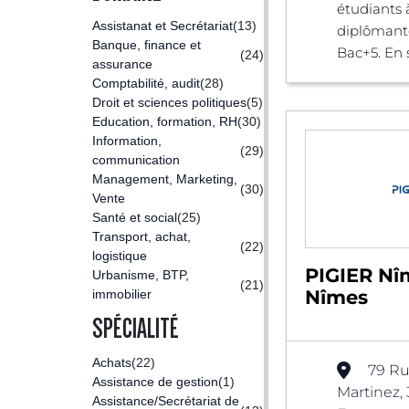
étudiants 
Assistanat et Secrétariat
(13)
diplômant
Banque, finance et
Bac+5. En s
(24)
assurance
Comptabilité, audit
(28)
Droit et sciences politiques
(5)
Education, formation, RH
(30)
Information,
(29)
communication
Management, Marketing,
(30)
Vente
Santé et social
(25)
Transport, achat,
(22)
logistique
PIGIER Nî
Urbanisme, BTP,
(21)
Nîmes
immobilier
SPÉCIALITÉ
Achats
(22)
79 Ru
Assistance de gestion
(1)
Martinez,
Assistance/Secrétariat de