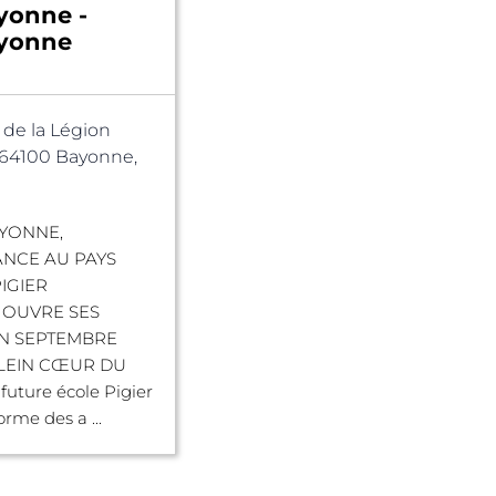
yonne -
ayonne
. de la Légion
 64100 Bayonne,
AYONNE,
ANCE AU PAYS
IGIER
 OUVRE SES
N SEPTEMBRE
PLEIN CŒUR DU
future école Pigier
rme des a ...