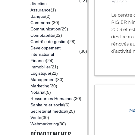
(13)
France
direction
Assurance
(1)
Le centre 
Banque
(2)
PIGIER Nîm
Commerce
(30)
Communication
(29)
2003 et es
Comptabilité
(22)
des locau
Contrôle de gestion
(28)
rénovés a
Développement
d’activité 
(30)
international
Finance
(24)
Immobilier
(21)
Logistique
(22)
Management
(30)
Marketing
(30)
Notariat
(5)
Ressources Humaines
(30)
Sanitaire et social
(6)
Secrétariat médical
(25)
Vente
(30)
Webmarketing
(30)