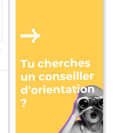
R
Tu cherches
un conseiller
d'orientation
?