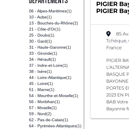
DÉPARTEMENTS
PIGIER Ba
PIGIER B
06 - Alpes-Maritimes
(1)
10 - Aube
(1)
13 - Bouches-du-Rhône
(2)
21 - Côte-d'Or
(1)
85 Av
25 - Doubs
(1)
Tchèque,
30 - Gard
(1)
31 - Haute-Garonne
(1)
France
33 - Gironde
(1)
34 - Hérault
(1)
PIGIER B
37 - Indre-et-Loire
(1)
L’ALTERN
38 - Isère
(1)
BASQUE P
44 - Loire-Atlantique
(1)
BAYONNE
45 - Loiret
(1)
PORTES E
51 - Marne
(1)
2023 EN 
54 - Meurthe-et-Moselle
(1)
BAB Votre 
56 - Morbihan
(1)
57 - Moselle
(1)
Bayonne fo
59 - Nord
(2)
62 - Pas-de-Calais
(1)
64 - Pyrénées-Atlantiques
(1)