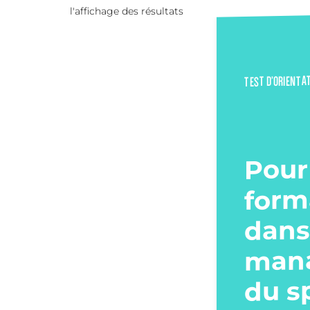
l'affichage des résultats
TEST D’ORIENTA
Pour
form
dans
man
du s