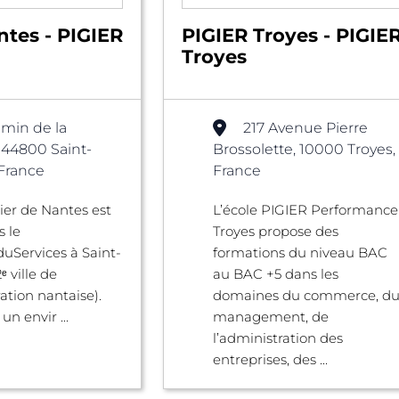
ntes - PIGIER
PIGIER Troyes - PIGIE
Troyes
min de la
217 Avenue Pierre
, 44800 Saint-
Brossolette, 10000 Troyes,
 France
France
gier de Nantes est
L’école PIGIER Performance
s le
Troyes propose des
uServices à Saint-
formations du niveau BAC
ᵉ ville de
au BAC +5 dans les
ation nantaise).
domaines du commerce, d
un envir ...
management, de
l’administration des
entreprises, des ...