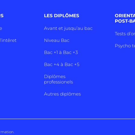
RS
LES DIPLÔMES
ORIENT
POST-B
e
Avant et jusqu’au bac
Tests d’o
’intêret
Niveau Bac
Psycho t
Bac +1 à Bac +3
Bac +4 à Bac +5
Diplômes
professionels
Autres diplômes
ormation
.