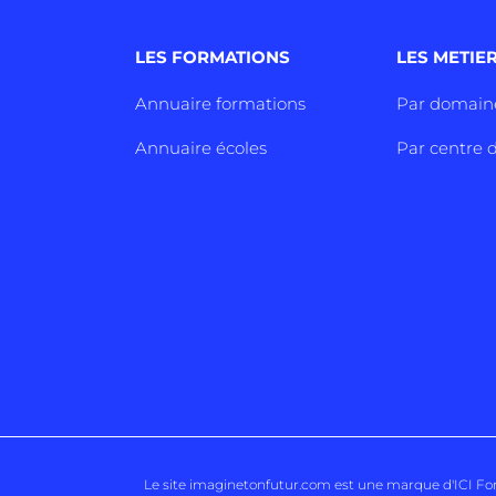
LES FORMATIONS
LES METIE
Annuaire formations
Par domain
Annuaire écoles
Par centre d
Le site imaginetonfutur.com est une marque d'
ICI F