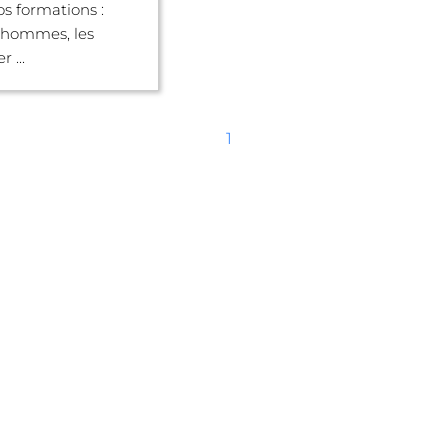
s formations :
s hommes, les
r ...
1