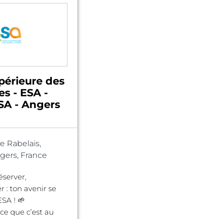
périeure des
es - ESA -
A - Angers
e Rabelais,
ers, France
éserver,
r : ton avenir se
ESA ! 🌱
ce que c’est au