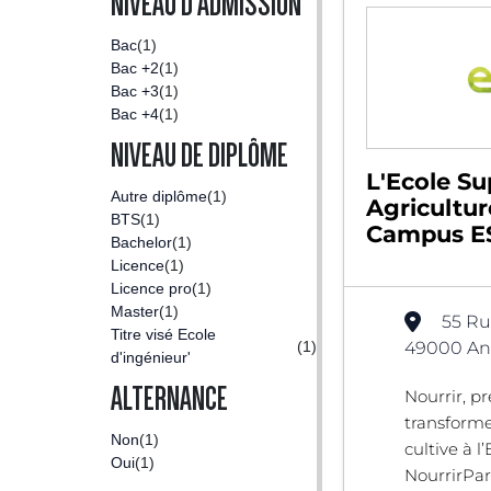
NIVEAU D'ADMISSION
Bac
(1)
Bac +2
(1)
Bac +3
(1)
Bac +4
(1)
NIVEAU DE DIPLÔME
L'Ecole Su
Autre diplôme
(1)
Agricultur
BTS
(1)
Campus ES
Bachelor
(1)
Licence
(1)
Licence pro
(1)
Master
(1)
55 Ru
Titre visé Ecole
(1)
49000 Ang
d'ingénieur'
ALTERNANCE
Nourrir, pr
transforme
Non
(1)
cultive à l’
Oui
(1)
NourrirPar