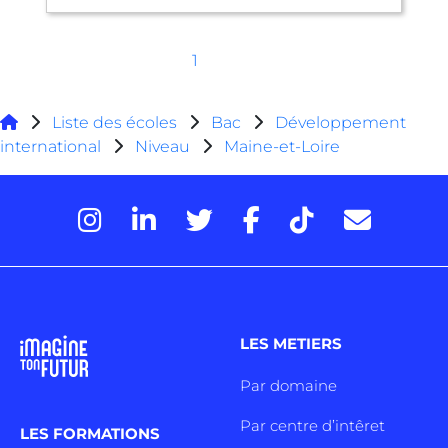
1
Liste des écoles
Bac
Développement
international
Niveau
Maine-et-Loire
LES METIERS
Par domaine
Par centre d’intêret
LES FORMATIONS