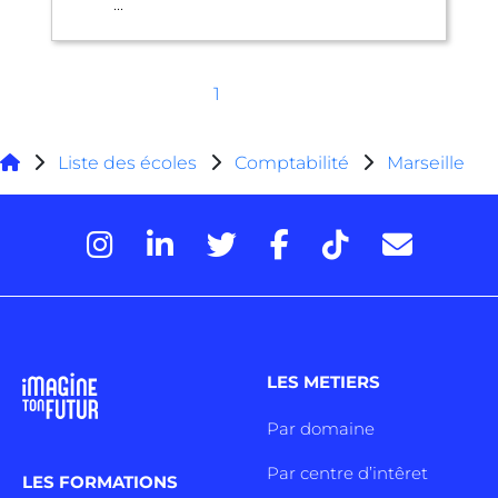
...
1
Liste des écoles
Comptabilité
Marseille
LES METIERS
Par domaine
Par centre d’intêret
LES FORMATIONS