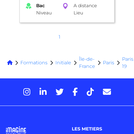
Bac
A distance
Niveau
Lieu
1
Île-de-
Paris
Formations
Initiale
Paris
France
19
LES METIERS