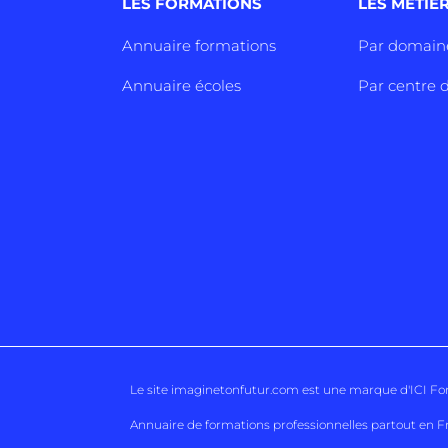
LES FORMATIONS
LES METIE
Annuaire formations
Par domain
Annuaire écoles
Par centre d
Le site imaginetonfutur.com est une marque d'
ICI F
Annuaire de formations professionnelles partout en F