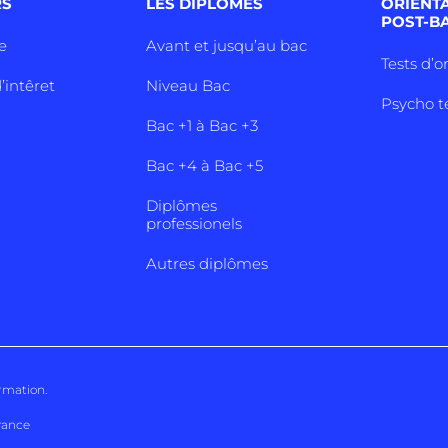
RS
LES DIPLÔMES
ORIENT
POST-B
e
Avant et jusqu’au bac
Tests d’o
’intêret
Niveau Bac
Psycho t
Bac +1 à Bac +3
Bac +4 à Bac +5
Diplômes
professionels
Autres diplômes
ormation
.
rance