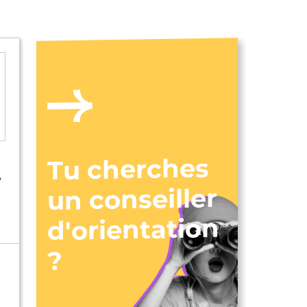
Tu cherches
e
un conseiller
d'orientation
?