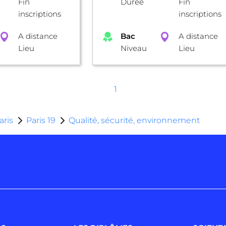
Fin
Durée
Fin
inscriptions
inscriptions
A distance
Bac
A distance
Lieu
Niveau
Lieu
1
aris
Paris 19
Qualité, sécurité, environnement