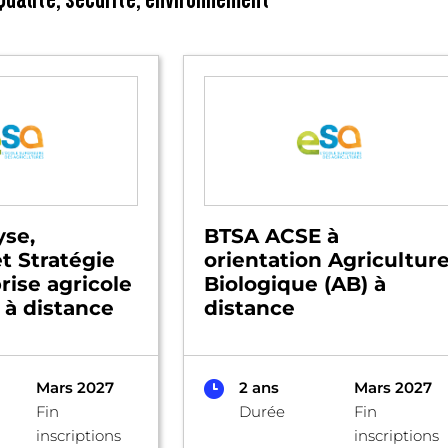
yse,
BTSA ACSE à
t Stratégie
orientation Agricultur
rise agricole
Biologique (AB) à
 à distance
distance
Mars 2027
2 ans
Mars 2027
Fin
Durée
Fin
inscriptions
inscriptions