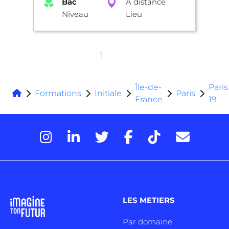
Bac
A distance
Niveau
Lieu
1
Île-de-
Paris
Formations
Initiale
Paris
France
19
LES METIERS
Par domaine