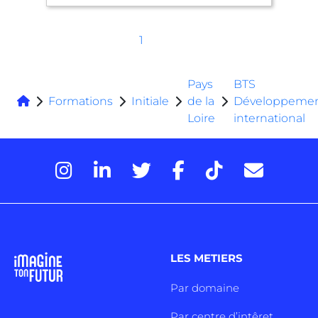
1
Pays
BTS
Formations
Initiale
de la
Développeme
Loire
international
LES METIERS
Par domaine
Par centre d’intêret