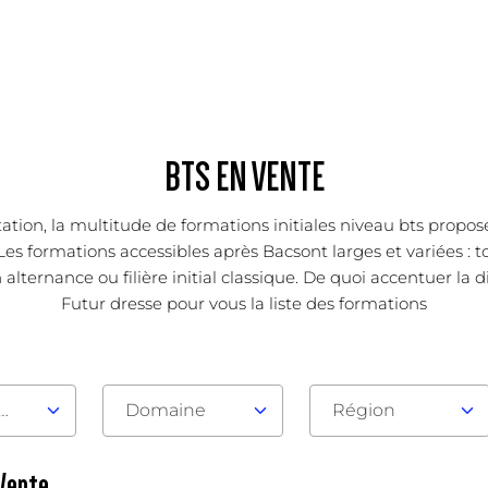
BTS EN VENTE
ntation, la multitude de formations initiales niveau bts prop
Les formations accessibles après Bacsont larges et variées : to
lternance ou filière initial classique. De quoi accentuer la d
Futur dresse pour vous la liste des formations
au d'admission
Domaine
Région
 Vente