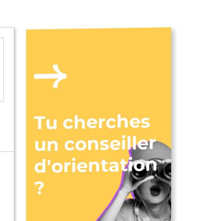
Tu cherches
un conseiller
d'orientation
?