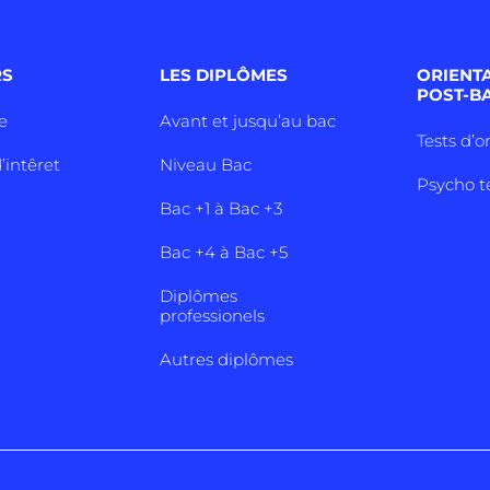
RS
LES DIPLÔMES
ORIENT
POST-B
e
Avant et jusqu’au bac
Tests d’o
’intêret
Niveau Bac
Psycho t
Bac +1 à Bac +3
Bac +4 à Bac +5
Diplômes
professionels
Autres diplômes