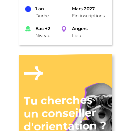
1 an
Mars 2027
Durée
Fin inscriptions
Bac +2
Angers
Niveau
Lieu
Tu cherches
un conseiller
d'orientation ?