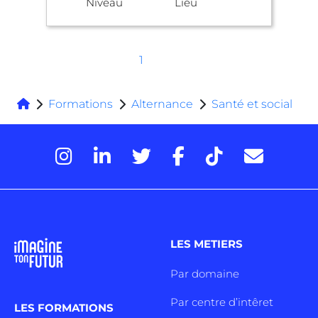
Niveau
Lieu
1
Formations
Alternance
Santé et social
LES METIERS
Par domaine
Par centre d’intêret
LES FORMATIONS