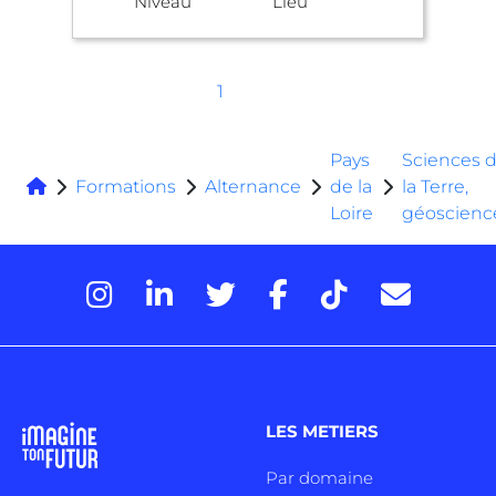
Niveau
Lieu
1
Pays
Sciences 
Formations
Alternance
de la
la Terre,
Loire
géoscienc
LES METIERS
Par domaine