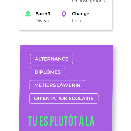
Fin inscriptions
Bac +3
Changé
Niveau
Lieu
ALTERNANCE
DIPLÔMES
MÉTIERS D’AVENIR
ORIENTATION SCOLAIRE
TU ES PLUTÔT À LA