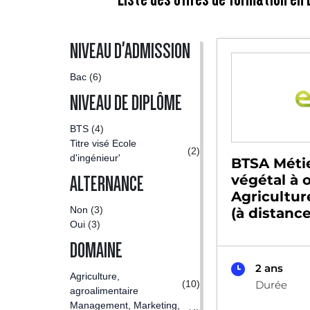
NIVEAU D'ADMISSION
Bac
(6)
NIVEAU DE DIPLÔME
BTS
(4)
Titre visé Ecole
(2)
d'ingénieur'
BTSA Méti
végétal à 
ALTERNANCE
Agricultur
Non
(3)
(à distance
Oui
(3)
DOMAINE
2 ans
Agriculture,
(10)
Durée
agroalimentaire
Management, Marketing,