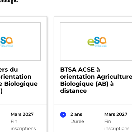
ers du
BTSA ACSE à
orientation
orientation Agricultur
e Biologique
Biologique (AB) à
)
distance
Mars 2027
2 ans
Mars 2027
Fin
Durée
Fin
inscriptions
inscriptions