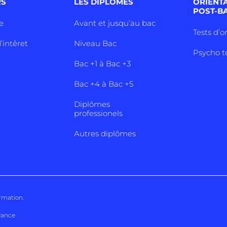
RS
LES DIPLÔMES
ORIENT
POST-B
e
Avant et jusqu’au bac
Tests d’o
’intêret
Niveau Bac
Psycho t
Bac +1 à Bac +3
Bac +4 à Bac +5
Diplômes
professionels
Autres diplômes
ormation
.
rance