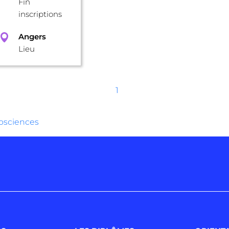
Fin
inscriptions
Angers
Lieu
1
éosciences