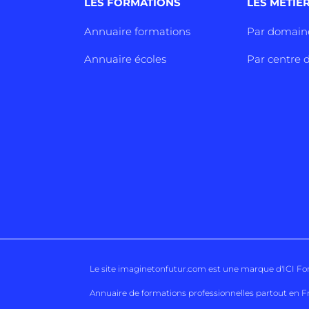
LES FORMATIONS
LES METIE
Annuaire formations
Par domain
Annuaire écoles
Par centre d
Le site imaginetonfutur.com est une marque d'
ICI F
Annuaire de formations professionnelles partout en F