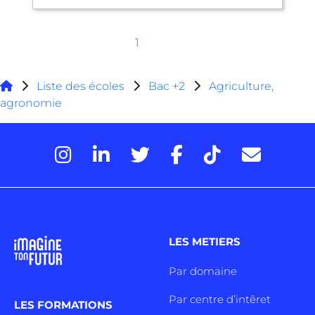
1
Liste des écoles
Bac +2
Agriculture,
agronomie
LES METIERS
Par domaine
Par centre d’intêret
LES FORMATIONS