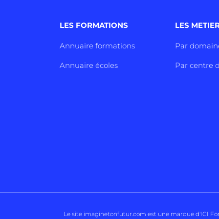
LES FORMATIONS
LES METIE
Annuaire formations
Par domain
Annuaire écoles
Par centre d
Le site imaginetonfutur.com est une marque d'
ICI F