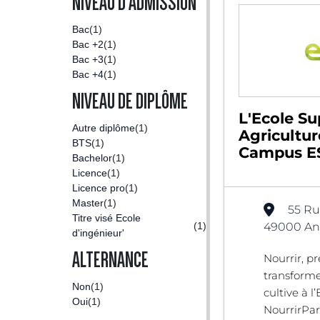
NIVEAU D'ADMISSION
Bac
(1)
Bac +2
(1)
Bac +3
(1)
Bac +4
(1)
NIVEAU DE DIPLÔME
L'Ecole Su
Autre diplôme
(1)
Agricultur
BTS
(1)
Campus ES
Bachelor
(1)
Licence
(1)
Licence pro
(1)
Master
(1)
55 Ru
Titre visé Ecole
(1)
49000 Ang
d'ingénieur'
ALTERNANCE
Nourrir, pr
transforme
Non
(1)
cultive à l’
Oui
(1)
NourrirPar