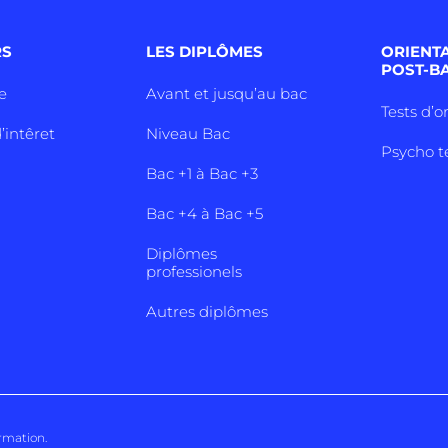
RS
LES DIPLÔMES
ORIENT
POST-B
e
Avant et jusqu’au bac
Tests d’o
’intêret
Niveau Bac
Psycho t
Bac +1 à Bac +3
Bac +4 à Bac +5
Diplômes
professionels
Autres diplômes
ormation
.