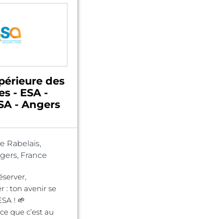
périeure des
es - ESA -
A - Angers
e Rabelais,
ers, France
éserver,
r : ton avenir se
ESA ! 🌱
ce que c’est au