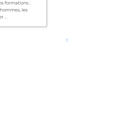
s formations :
s hommes, les
r ...
1