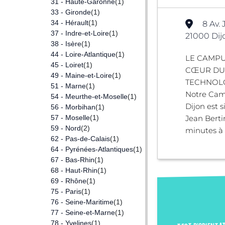
31 - Haute-Garonne
(1)
33 - Gironde
(1)
34 - Hérault
(1)
8 Av. 
37 - Indre-et-Loire
(1)
21000 Dij
38 - Isère
(1)
44 - Loire-Atlantique
(1)
LE CAMPU
45 - Loiret
(1)
CŒUR DU
49 - Maine-et-Loire
(1)
TECHNOLO
51 - Marne
(1)
Notre Cam
54 - Meurthe-et-Moselle
(1)
Dijon est 
56 - Morbihan
(1)
57 - Moselle
(1)
Jean Berti
59 - Nord
(2)
minutes à p
62 - Pas-de-Calais
(1)
64 - Pyrénées-Atlantiques
(1)
67 - Bas-Rhin
(1)
68 - Haut-Rhin
(1)
69 - Rhône
(1)
75 - Paris
(1)
76 - Seine-Maritime
(1)
77 - Seine-et-Marne
(1)
78 - Yvelines
(1)