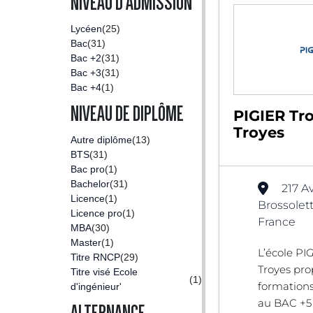
NIVEAU D'ADMISSION
Lycéen
(25)
Bac
(31)
Bac +2
(31)
Bac +3
(31)
Bac +4
(1)
NIVEAU DE DIPLÔME
PIGIER Tro
Troyes
Autre diplôme
(13)
BTS
(31)
Bac pro
(1)
Bachelor
(31)
217 A
Licence
(1)
Brossolett
Licence pro
(1)
France
MBA
(30)
Master
(1)
L’école P
Titre RNCP
(29)
Troyes pro
Titre visé Ecole
(1)
formation
d'ingénieur'
au BAC +5 