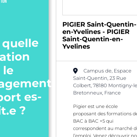
TION
PIGIER Saint-Quentin-
en-Yvelines - PIGIER
Saint-Quentin-en-
 quelle
Yvelines
ation
 le
Campus de, Espace
Saint-Quentin, 23 Rue
agement
Colbert, 78180 Montigny-le
port es-
Bretonneux, France
it.e ?
Pigier est une école
proposant des formations d
BAC à BAC +5 qui
correspondent au marché d
l’emploi. Venez découvrir no