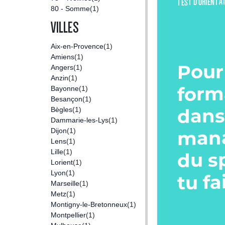
TEST D’ORIENTA
80 - Somme
(1)
VILLES
Aix-en-Provence
(1)
Amiens
(1)
Pour
Angers
(1)
Anzin
(1)
form
Bayonne
(1)
Besançon
(1)
dans
Bègles
(1)
Dammarie-les-Lys
(1)
man
Dijon
(1)
Lens
(1)
du s
Lille
(1)
Lorient
(1)
Lyon
(1)
tu fa
Marseille
(1)
Metz
(1)
Montigny-le-Bretonneux
(1)
Montpellier
(1)