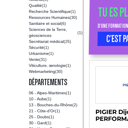
Qualité
(1)
TU ES P
Recherche Scientifique
(1)
Ressources Humaines
(30)
Sanitaire et social
(6)
D’UNE FORMATION
Sciences de la Terre,
(1)
géosciences
C’EST P
Secrétariat médical
(25)
Sécurité
(1)
Urbanisme
(1)
Vente
(31)
Viticulture, œnologie
(1)
Webmarketing
(30)
DÉPARTEMENTS
06 - Alpes-Maritimes
(1)
10 - Aube
(1)
13 - Bouches-du-Rhône
(2)
PIGIER Dij
21 - Côte-d'Or
(1)
25 - Doubs
(1)
PERFORMA
30 - Gard
(1)