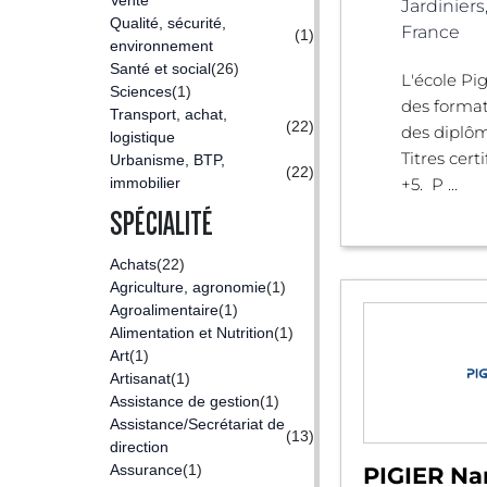
Vente
Jardiniers
Qualité, sécurité,
France
(1)
environnement
Santé et social
(26)
L'école Pi
Sciences
(1)
des format
Transport, achat,
(22)
des diplôm
logistique
Titres cert
Urbanisme, BTP,
(22)
immobilier
+5. P ...
SPÉCIALITÉ
Achats
(22)
Agriculture, agronomie
(1)
Agroalimentaire
(1)
Alimentation et Nutrition
(1)
Art
(1)
Artisanat
(1)
Assistance de gestion
(1)
Assistance/Secrétariat de
(13)
direction
Assurance
(1)
PIGIER Na