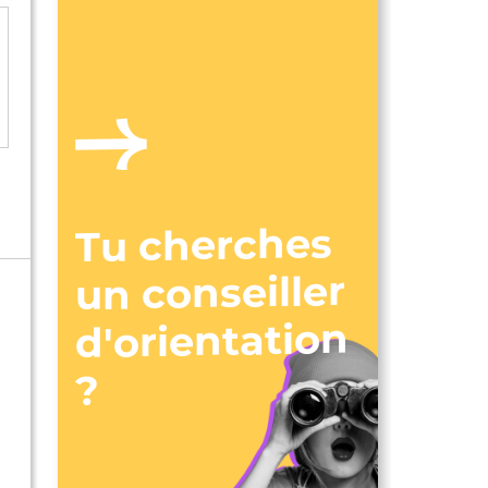
Tu cherches
un conseiller
d'orientation
?