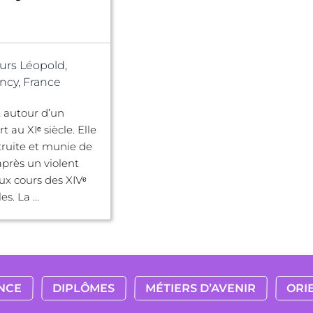
urs Léopold,
cy, France
 autour d’un
t au XIᵉ siècle. Elle
truite et munie de
près un violent
ux cours des XIVᵉ
es. La ...
NCE
DIPLÔMES
MÉTIERS D’AVENIR
ORI