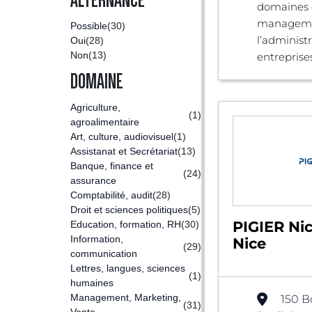
ALTERNANCE
domaines 
manageme
Possible
(30)
l’administ
Oui
(28)
Non
(13)
entreprises,
DOMAINE
Agriculture,
(1)
agroalimentaire
Art, culture, audiovisuel
(1)
Assistanat et Secrétariat
(13)
Banque, finance et
(24)
assurance
Comptabilité, audit
(28)
Droit et sciences politiques
(5)
PIGIER Nic
Education, formation, RH
(30)
Information,
Nice
(29)
communication
Lettres, langues, sciences
(1)
humaines
Management, Marketing,
150 B
(31)