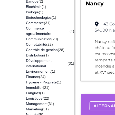
Banque
(2)
Nancy
Biochimie
(1)
Biologie
(1)
Biotechnologies
(1)
Commerce
(31)
43 Co
Commerce
54000 Nan
(1)
agroalimentaire
Communication
(29)
Nancy naît
Comptabilité
(22)
château for
Contrôle de gestion
(28)
est recons
Distribution
(1)
remparts a
Développement
(31)
incendie a
international
Environnement
(1)
et XVᵉ siècl
Finance
(24)
Hygiène - Propreté
(1)
Immobilier
(21)
Langues
(1)
Logistique
(22)
Management
(31)
ALTERNA
Marketing
(31)
Notariat
(5)