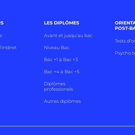
RS
LES DIPLÔMES
ORIENT
POST-B
e
Avant et jusqu’au bac
Tests d’o
’intêret
Niveau Bac
Psycho t
Bac +1 à Bac +3
Bac +4 à Bac +5
Diplômes
professionels
Autres diplômes