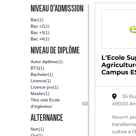
NIVEAU D'ADMISSION
Bac
(1)
Bac +2
(1)
Bac +3
(1)
Bac +4
(1)
NIVEAU DE DIPLÔME
L'Ecole Su
Autre diplôme
(1)
Agricultur
BTS
(1)
Campus ES
Bachelor
(1)
Licence
(1)
Licence pro
(1)
Master
(1)
55 Ru
Titre visé Ecole
(1)
49000 Ang
d'ingénieur'
ALTERNANCE
Nourrir, pr
transforme
Non
(1)
cultive à l’
Oui
(1)