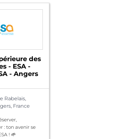
périeure des
es - ESA -
A - Angers
e Rabelais,
ers, France
éserver,
r : ton avenir se
ESA ! 🌱