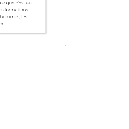
ce que c’est au
s formations :
s hommes, les
r ...
1