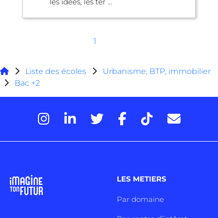
les idées, les ter ...
1
Liste des écoles
Urbanisme, BTP, immobilier
Bac +2
LES METIERS
Par domaine