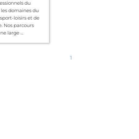
fessionnels du
 les domaines du
 sport-loisirs et de
e. Nos parcours
e large ...
1