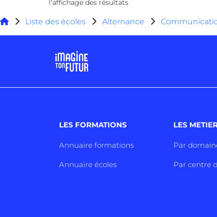
l'affichage des résultats
Liste des écoles
Alternance
Communicati
LES FORMATIONS
LES METIE
Annuaire formations
Par domain
Annuaire écoles
Par centre d