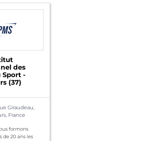
itut
nnel des
 Sport -
rs (37)
ue Giraudeau,
rs, France
nous formons
s de 20 ans les