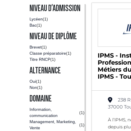
NIVEAU D'ADMISSION
Lycéen
(1)
Bac
(1)
NIVEAU DE DIPLÔME
Brevet
(1)
Classe préparatoire
(1)
IPMS - Inst
Titre RNCP
(1)
Professio
ALTERNANCE
Métiers du
IPMS - Tou
Oui
(1)
Non
(1)
DOMAINE
238 R
37000 Tou
Information,
(1)
communication
À l’IPMS, 
Management, Marketing,
(1)
depuis plu
Vente