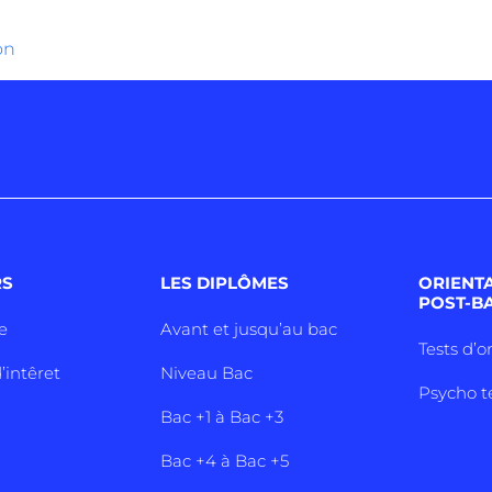
on
RS
LES DIPLÔMES
ORIENT
POST-B
e
Avant et jusqu’au bac
Tests d’o
’intêret
Niveau Bac
Psycho t
Bac +1 à Bac +3
Bac +4 à Bac +5