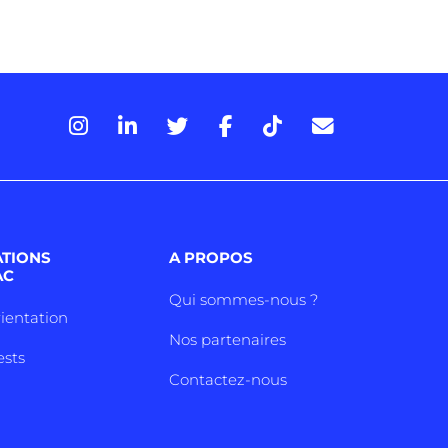
ATIONS
A PROPOS
AC
Qui sommes-nous ?
rientation
Nos partenaires
ests
Contactez-nous