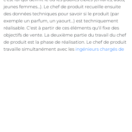
jeunes femmes...). Le chef de produit recueille ensuite
des données techniques pour savoir si le produit (par
exemple un parfum, un yaourt...) est techniquement
réalisable. C'est à partir de ces éléments qu'il fixe des
objectifs de vente. La deuxième partie du travail du chef
de produit est la phase de réalisation. Le chef de produit
travaille simultanément avec les
ingénieurs chargés de
la fabrication
, les services financiers pour réfléchir au
budget nécessaire à cette fabrication. Le chef de produit
s'occupe également de la formation des
commerciaux
qui seront chargés de vendre le produit sur le terrain.
Ses qualités :
créatif, bonne culture générale, organisé,
diplomate, rigoureux
Les débouchés :
Les entreprises de la grande distribution
ainsi que l'industrie sont les secteurs qui recrutent le plus
de chefs de produit, même si ces dernières années les
secteurs d'activités tels que les services et les nouvelles
technologies se mettent à créer des postes de chef de